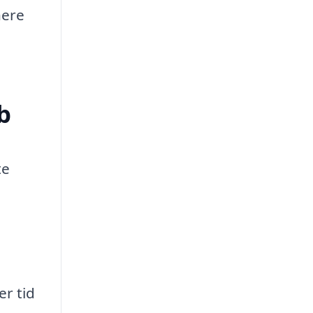
nere
b
te
er tid