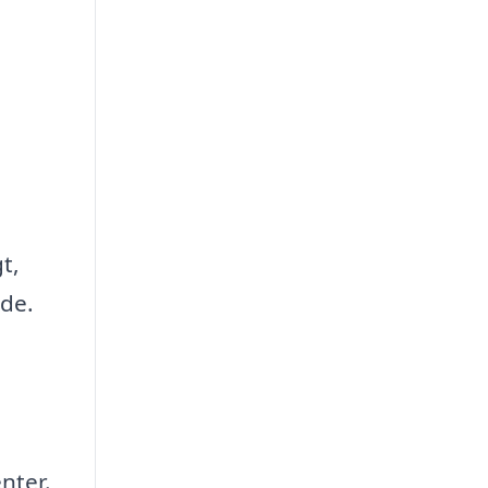
t,
nde.
nter.