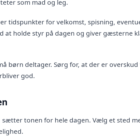
viteter som mad og leg.
er tidspunkter for velkomst, spisning, eventue
ed at holde styr på dagen og giver gæsterne k
må børn deltager. Sørg for, at der er overskud t
bliver god.
en
r, sætter tonen for hele dagen. Vælg et sted m
elighed.