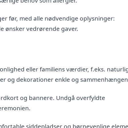
særlige behov som allergier.
ger før, med alle nødvendige oplysninger:
le ønsker vedrørende gaver.
nlighed eller familiens værdier, f.eks. naturlig
farver og dekorationer enkle og sammenhænge
bordkort og bannere. Undgå overfyldte
ceremonien.
mfortable siddepladser og børnevenlige eleme