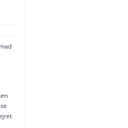
 mad
nen
sse
jret.