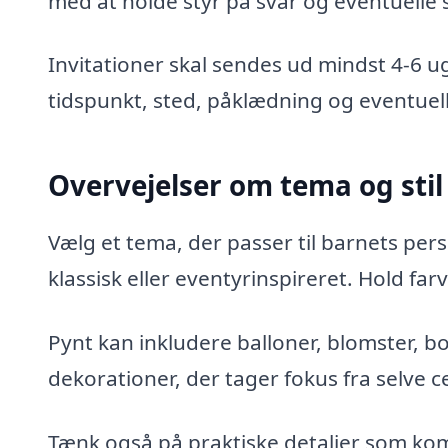
med at holde styr på svar og eventuelle 
Invitationer skal sendes ud mindst 4-6 u
tidspunkt, sted, påklædning og eventuel
Overvejelser om tema og stil
Vælg et tema, der passer til barnets perso
klassisk eller eventyrinspireret. Hold 
Pynt kan inkludere balloner, blomster, 
dekorationer, der tager fokus fra selve 
Tænk også på praktiske detaljer som ko