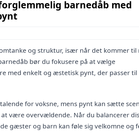
uforglemmelig barnedåb med
pynt
mtanke og struktur, især når det kommer til
 barnedåb bør du fokusere på at vælge
 med enkelt og æstetisk pynt, der passer til
ltalende for voksne, mens pynt kan sætte sce
n at være overvældende. Når du balancerer di
e gæster og barn kan føle sig velkomne og fe