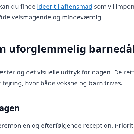
kan du finde
ideer til aftensmad
som vil impo
 både velsmagende og mindeværdig.
en uforglemmelig barnedå
æster og det visuelle udtryk for dagen. De ret
t fejring, hvor både voksne og børn trives.
dagen
eremonien og efterfølgende reception. Priorit