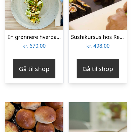
En grønnere hverdag hos CPH Cooking Class
Sushikursus hos Restaurant Soya
kr.
670,00
kr.
498,00
Gå til shop
Gå til shop