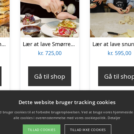
Lær at lave kardemommesnurrer hos CPH Cooking Class
Lær at lave Smørrebrød hos CPH Cooking Class
kr.
725,00
kr.
595,00
Gå til shop
Gå til sho
Dette website bruger tracking cookies
 bruger cookies til at forbedre brugeroplevelsen. Ved at bruge vores hjemmeside
alle cookies i overensstemmelse med vores cookiepolitik.
Detaljer
TILLAD COOKIES
TILLAD IKKE COOKIES