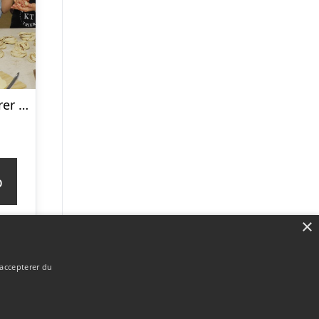
Lær at lave snurrer på familie-bagekursus hos Karoline Trier
p
×
 accepterer du