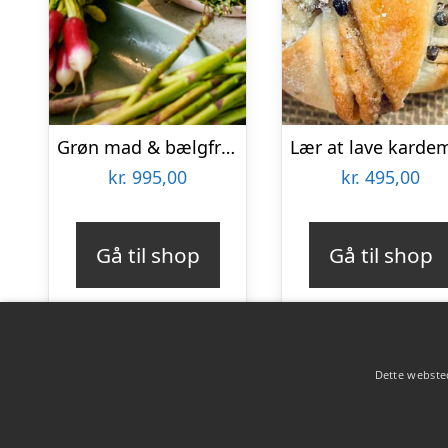
Grøn mad & bælgfrugter hos Karoline Trier
kr.
995,00
kr.
495,00
Gå til shop
Gå til shop
Dette websted