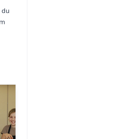
r du
om